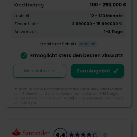
Kreditbetrag
100 - 250,000 €
Laufzeit
12 - 120 Monate
Zinsen/Jahr
3.990000 - 15.990000 %
Antwortzeit
1-3 Tage
Kredit trotz Schufa:
möglich
Ermöglicht stets den besten Zinssatz
Mehr sehen
Zum Angebot
Beispiel: Bei einem Nettodarlehensbetrag von 10.000€, einer Laufzeit
von 48 Monaten und einem effektiven Jahreszins von 6,49 % ergibt
sich eine monatliche Rate von 236,19[ mit gebundenem Sollzinssatz
von 6,30 % p.a..
3.9
4.4