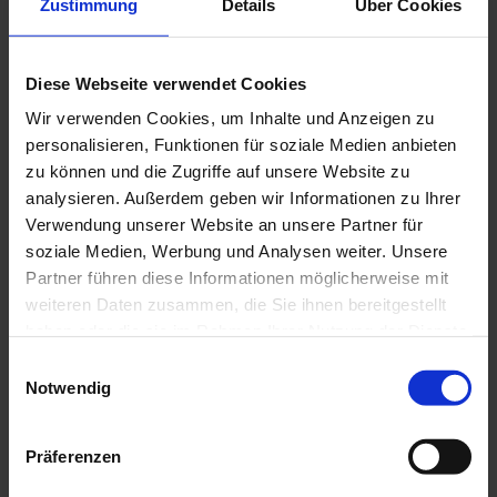
Zustimmung
Details
Über Cookies
geringe monatliche Raten gezahlt haben, wird
am Ende der Laufzeit Ihres Ballonkredit eine
Diese Webseite verwendet Cookies
relativ hohe Schlussrate fällig, die Sie an die
Wir verwenden Cookies, um Inhalte und Anzeigen zu
personalisieren, Funktionen für soziale Medien anbieten
Bank zurück zahlen müssen.
zu können und die Zugriffe auf unsere Website zu
analysieren. Außerdem geben wir Informationen zu Ihrer
Verwendung unserer Website an unsere Partner für
Wer sich ein neues Auto anschaffen möchten
soziale Medien, Werbung und Analysen weiter. Unsere
muss dies oftmals über eine Finanzierung in
Partner führen diese Informationen möglicherweise mit
weiteren Daten zusammen, die Sie ihnen bereitgestellt
From eines Kredits tun. Zur Finanzierung eines
haben oder die sie im Rahmen Ihrer Nutzung der Dienste
gesammelt haben.
Autos eignet sich ein
Autokredit
am besten.
Einwilligungsauswahl
Notwendig
Der Autokredit kann zum Bezahlen von Neu-
Präferenzen
oder Gebrauchtwagen genutzt werden.