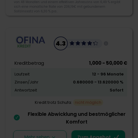
von 48 Monaten und einem effektiven Jahreszins von 6,49 % ergibt
Niederlassung der Deutsche Bank AG, die Finanz- und
sich eine monatliche Rate von 236,19€ mit gebundenem
Finanzierungsprodukte für Privat-, Geschäfts-, sowie
Sollzinssatz von 6,30 % p.a..
Firmenkunden anbietet. Neben Bankprodukten des
täglichen Bedarfs finden Sie bei der Postbank auch
postalische Dienstleistungen.
3.8
4.3
+49 228 920-0
direkt@postbank.de
Morebanker Bewertung
Kreditbetrag
1,000 - 50,000 €
Postbank Bundeskanzlerplatz 6, 53113 Bonn
Laufzeit
12 - 96 Monate
Kreditangebot
Zinsen/Jahr
0.680000 - 13.620000 %
Flexibilität
Antwortzeit
Sofort
Schnelligkeit
Kredit trotz Schufa:
nicht möglich
Flexible Abwicklung und bestmöglicher
Zum Angebot
Komfort
Mehr sehen
Zum Angebot