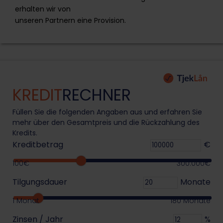
erhalten wir von
unseren Partnern eine Provision.
Zum Angebot
MrFinan ist ein Kreditportal, dass Sie bei der
Kreditsuche unterstützt und Sie mit den richtigen
KREDIT
RECHNER
Finanzierungsanbietern und -produkten in Verbindung
bringt. Bei MrFinan finden Sie unterschiedliche
Füllen Sie die folgenden Angaben aus und erfahren Sie
Darlehensarten mit Kreditbeträgen zwischen 100€ bis
mehr über den Gesamtpreis und die Rückzahlung des
75.000€.
Kredits.
Kreditbetrag
€
info@mrfinan.com
100€
300.000€
Straße Barcas 46002, Valencia, Spanien
Tilgungsdauer
Monate
1 Monat
180 Monate
Zinsen / Jahr
%