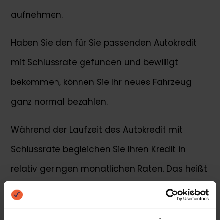
aufnehmen.
Haben Sie den für Sie passenden Autokredit
mit Schlussrate gefunden und bewilligt
bekommen, können Sie Ihr neues Fahrzeug
ganz normal bezahlen.
Während der Laufzeit des Autokredit mit
Schlussrate begleichen Sie Ihren Kredit in
relativ geringen monatlichen Raten. Das heißt
Sie zahlen niedrige Monatsraten an Ihre Bank
zurück. Da Sie über die Laufzeit hinweg nur