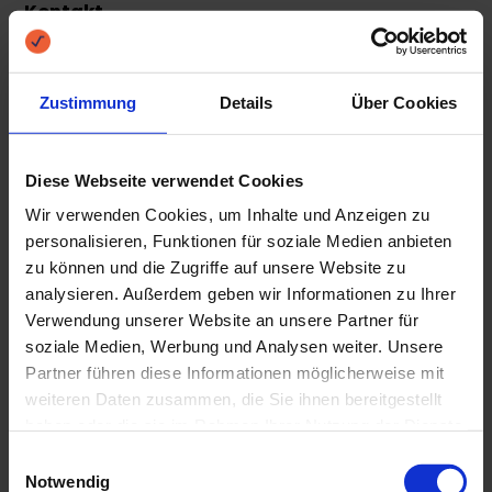
Kontakt
Tel.: +45 69 66 38 00
E-Mail: info@morebanker.de
Zustimmung
Details
Über Cookies
Tjeklån ApS ist eine nach danischem Recht
Diese Webseite verwendet Cookies
gegründete und registrierte Gesellschaft.
Wir verwenden Cookies, um Inhalte und Anzeigen zu
personalisieren, Funktionen für soziale Medien anbieten
Umsatzsteuer-ID.-Nr. DK: 39423367
zu können und die Zugriffe auf unsere Website zu
analysieren. Außerdem geben wir Informationen zu Ihrer
Verwendung unserer Website an unsere Partner für
soziale Medien, Werbung und Analysen weiter. Unsere
Geschäftsführer
Partner führen diese Informationen möglicherweise mit
Mark Andersen (Direktor)
weiteren Daten zusammen, die Sie ihnen bereitgestellt
haben oder die sie im Rahmen Ihrer Nutzung der Dienste
Kenneth Andersen (Partner)
gesammelt haben.
Einwilligungsauswahl
Notwendig
Christoffer Hubertz (Partner)