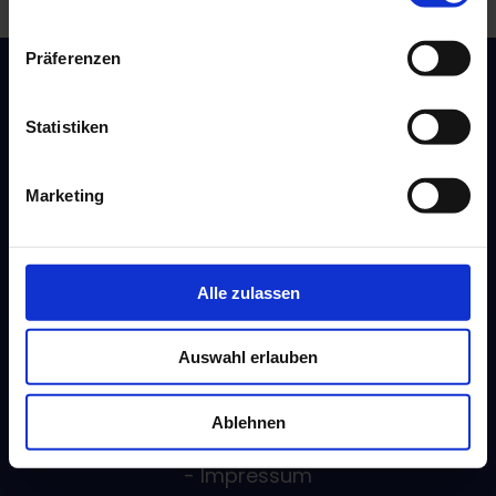
Präferenzen
Artikel
Statistiken
- Blog
Marketing
Andere Kredite
- SMS Kredite
- Kleinkredit
Alle zulassen
- Schneller Kredit
- Sofortkredit
Auswahl erlauben
Information
Ablehnen
- Über uns
- Impressum