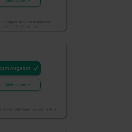
Mehr sehen
nn
,49 % ergibt sich eine monatliche
ufzeit und Kreditbetrag.
für Menschen mit guter
Zum Angebot
Mehr sehen
6,49 % entsteht eine monatliche Rate
 muss gewährt werden
dor Bank eröffnet werden
ie beste Bank für