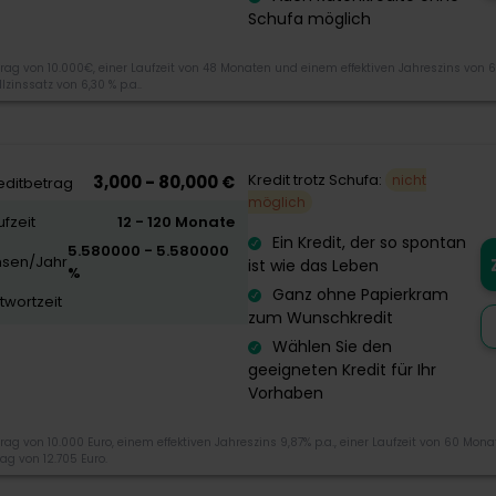
Schufa möglich
rag von 10.000€, einer Laufzeit von 48 Monaten und einem effektiven Jahreszins von 6
zinssatz von 6,30 % p.a..
3.9
Kreditangebot
Kredit trotz Schufa:
3,000 - 80,000 €
nicht
editbetrag
möglich
Flexibilität
ufzeit
12 - 120 Monate
Ein Kredit, der so spontan
Schnelligkeit
5.580000 - 5.580000
nsen/Jahr
Morebanker Bewertung
ist wie das Leben
%
Ganz ohne Papierkram
twortzeit
zum Wunschkredit
Wählen Sie den
Nachteile
geeigneten Kredit für Ihr
Vorhaben
eantragung und Auszahlung
Kundenservice kann nur über E-Mai
Informationen zu den einzelnen P
rag von 10.000 Euro, einem effektiven Jahreszins 9,87% p.a., einer Laufzeit von 60 Mo
ag von 12.705 Euro.
 Webseite
detaillierter ausgeführt werden