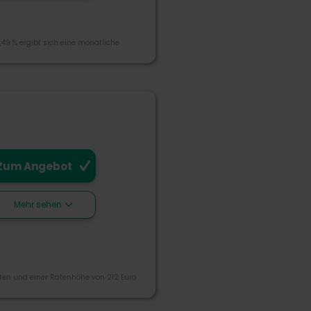
,49 % ergibt sich eine monatliche
Zum Angebot
Mehr sehen
l erreicht werden
rozessen könnten
naten und einer Ratenhöhe von 212 Euro