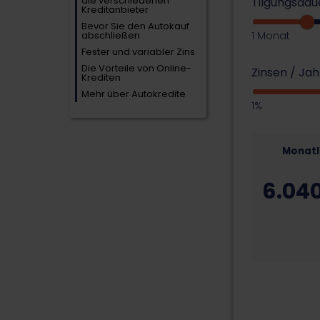
die verschiedenen
Tilgungsda
Kreditanbieter
Bevor Sie den Autokauf
abschließen
1 Monat
Fester und variabler Zins
Die Vorteile von Online-
Zinsen / Ja
Krediten
Mehr über Autokredite
1%
Monatl
6.04