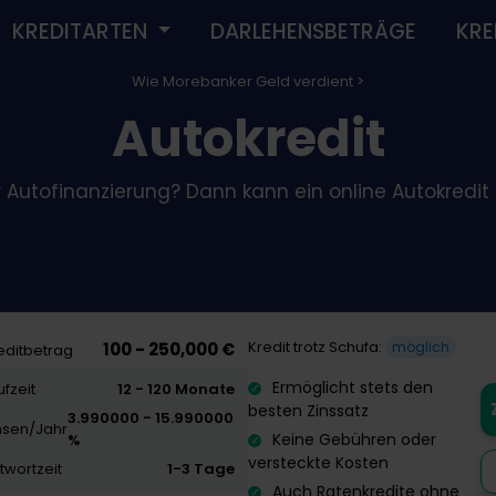
KREDITARTEN
DARLEHENSBETRÄGE
KRE
Wie Morebanker Geld verdient >
Autokredit
 Autofinanzierung? Dann kann ein online Autokredit fü
Kredit trotz Schufa:
100 - 250,000 €
möglich
editbetrag
Ermöglicht stets den
ufzeit
12 - 120 Monate
besten Zinssatz
3.990000 - 15.990000
nsen/Jahr
Keine Gebühren oder
%
versteckte Kosten
twortzeit
1-3 Tage
Auch Ratenkredite ohne