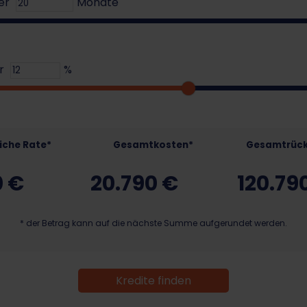
uer
Monate
hr
%
iche Rate*
Gesamtkosten*
Gesamtrück
0
€
20.790
€
120.79
* der Betrag kann auf die nächste Summe aufgerundet werden.
Kredite finden