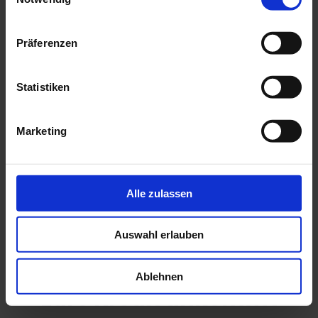
Präferenzen
Statistiken
Marketing
Alle zulassen
Auswahl erlauben
Worauf es beim 3.000
Ablehnen
Euro Kredit ankommt