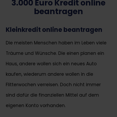
3.000 Euro Kredit online
Netkredit24 ist ein finnischer Kreditvergleichsdienst
beantragen
mit Sitz in Berlin, der Ihnen bei der Suche nach einem
passenden Kredit hilft. Bei Netkredit24 finden Sie
unterschiedliche Kreditarten. Dazu gehören
Sofortkredite, Umschuldungskredite oder Kredite
Kleinkredit online beantragen
ohne Schufa.
Die meisten Menschen haben im Leben viele
info@netkredit24.de
Träume und Wünsche. Die einen planen ein
Friedrichstr. 123, 10117 Berlin
Haus, andere wollen sich ein neues Auto
kaufen, wiederum andere wollen in die
Flitterwochen verreisen. Doch nicht immer
sind dafür die finanziellen Mittel auf dem
eigenen Konto vorhanden.