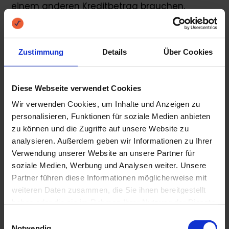
einem anderen Kreditbetrag brauchen.
Vorteile von einer kleinen
Kreditsumme:
Zustimmung
Details
Über Cookies
die Wahrscheinlichkeit, dass Sie das geliehene
Diese Webseite verwendet Cookies
Geld zurückzahlen können ist größer
Wir verwenden Cookies, um Inhalte und Anzeigen zu
geringere Kreditkosten
personalisieren, Funktionen für soziale Medien anbieten
schnelle Kreditentscheidung: Kreditantrag
zu können und die Zugriffe auf unsere Website zu
stellen und die Entscheidung wird innerhalb
analysieren. Außerdem geben wir Informationen zu Ihrer
kürzester Zeit gefällt; oft sogar in Echtzeit
Verwendung unserer Website an unsere Partner für
soziale Medien, Werbung und Analysen weiter. Unsere
schnelle Auszahlung, oftmals eine
Partner führen diese Informationen möglicherweise mit
Sofortauszahlung, 3.000 Euro sofort aufs
weiteren Daten zusammen, die Sie ihnen bereitgestellt
Konto
haben oder die sie im Rahmen Ihrer Nutzung der Dienste
kurze Kreditlaufzeit
gesammelt haben.
Einwilligungsauswahl
Notwendig