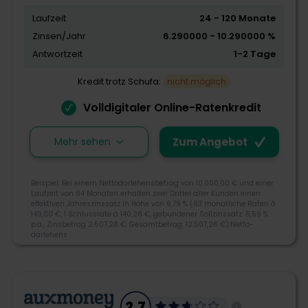
Laufzeit
24 - 120 Monate
Kreditangebot
Zinsen/Jahr
6.290000 - 10.290000 %
Flexibilität
Antwortzeit
1-2 Tage
Schnelligkeit
Kredit trotz Schufa:
nicht möglich
Volldigitaler Online-Ratenkredit
Zum Angebot
Mehr sehen
Zum Angebot
Giromatch wurde 2014 in Frankfurt am Main
Beispiel: Bei einem Nettodarlehensbetrag von 10.000,00 € und einer
Laufzeit von 84 Monaten erhalten zwei Drittel aller Kunden einen
gegründet und begann mit dem Slogan Gemeinsam
effektiven Jahreszinssatz in Höhe von 6,79 % (83 monatliche Raten à
besser Banking den Aufbau einer Kreditplattform.
149,00 €, 1 Schlussrate à 140,28 €, gebundener Sollzinssatz: 6,59 %
p.a., Zinsbetrag 2.507,28 €, Gesamtbetrag: 12.507,28 €).Netto­
Giromatch ist nicht nur Kreditvermittler, sondern zeigt
darlehens­
Ihnen auch aktuelle Angebote, exklusive Tipps und
neue Produkte aus dem Fintech-Bereich.
4.1
069 975 3535 00
2.7
info@giromatch.com