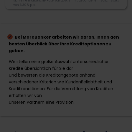
sich eine monatliche Rate von 236,19[ mit gebundenem Sollzinssatz
realistische Konditionen und Rahmenbedingungen,
von 6,30 % p.a..
die wirklich zu Ihnen passen. Sie erhalten bei
Credicom Sofortkredite, Kredite ohne Schufa oder
Immobilienkredite.
3.9
Bei MoreBanker arbeiten wir daran, Ihnen den
030 60985721
besten Überblick über Ihre Kreditoptionen zu
info@credicom.de
Morebanker Bewertung
geben.
credicom GmbH Postfach 31 04 21, 10623 Berlin
Wir stellen eine große Auswahl unterschiedlicher
Kredite übersichtlich für Sie dar
Kreditangebot
und bewerten die Kreditangebote anhand
Flexibilität
verschiedener Kriterien wie KundenBeliebtheit und
Kreditkonditionen. Für die Vermittlung von Krediten
Schnelligkeit
erhalten wir von
unseren Partnern eine Provision.
Zum Angebot