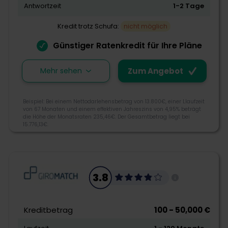
Flexibilität
Antwortzeit
1-2 Tage
Schnelligkeit
Kredit trotz Schufa:
nicht möglich
Günstiger Ratenkredit für Ihre Pläne
Zum Angebot
Mehr sehen
Zum Angebot
Kredit2Day ist ein Kreditprodukt von Smava. Einen
Beispiel: Bei einem Nettodarlehensbetrag von 13.800€, einer Llaufzeit
von 67 Monaten und einem effektiven Jahreszins von 4,95% beträgt
Kredit2Day erhalten Sie besonders schnell, da dank
die Höhe der Monatsraten 235,46€. Der Gesamtbetrag liegt bei
moderner Technologien alle Vorgänge ganzheitlich
15.776,13€.
online abgewickelt werden können. So haben Sie die
Möglichkeit, besonders einfach und schnell Geld zu
leihen.
3.9
3.8
0800 000 98 00
info@smava.de
Morebanker Bewertung
Kreditbetrag
100 - 50,000 €
Palisadenstraße 90, 10243 Berlin