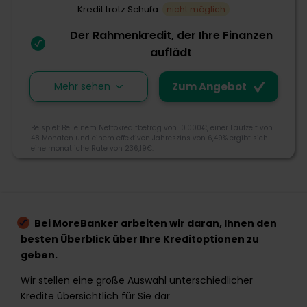
Schnelligkeit
Kredit trotz Schufa:
nicht möglich
Der Rahmenkredit, der Ihre Finanzen
Zum Angebot
auflädt
Mehr sehen
Zum Angebot
Die Deutsche Bank wurde bereits 1870 gegründet und
gehört zu den führenden Banken in Deutschland mit
Beispiel: Bei einem Nettokreditbetrag von 10.000€, einer Laufzeit von
globalem Netzwerk, fest in Europa verwurzelt. Bei der
48 Monaten und einem effektiven Jahreszins von 6,49% ergibt sich
eine monatliche Rate von 236,19€.
Deutschen Bank finden Sie sowohl eine Reihe von
Krediten, Konten und Karten sowie Versicherungen
und Produkte zum Anlegen und Sparen.
2.7
06991010000
Bei MoreBanker arbeiten wir daran, Ihnen den
deutsche.bank@db.com
besten Überblick über Ihre Kreditoptionen zu
Morebanker Bewertung
geben.
Taunusanlage 12, 60325 Frankfurt am Main
Wir stellen eine große Auswahl unterschiedlicher
Kredite übersichtlich für Sie dar
Kreditangebot