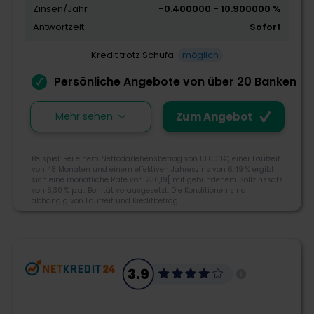
Kreditangebot
Zinsen/Jahr
-0.400000 - 10.900000 %
Flexibilität
Antwortzeit
Sofort
Schnelligkeit
Kredit trotz Schufa:
möglich
Persönliche Angebote von über 20 Banken
Zum Angebot
Mehr sehen
Zum Angebot
Obwohl die schottische Bank of Scotland bereits seit
Beispiel: Bei einem Nettodarlehensbetrag von 10.000€, einer Laufzeit
von 48 Monaten und einem effektiven Jahreszins von 6,49 % ergibt
1695 besteht, ist sie heute auf digitale Bankgeschäfte
sich eine monatliche Rate von 236,19[ mit gebundenem Sollzinssatz
spezialisiert. Neben attraktiven Kreditkonditionen
von 6,30 % p.a.. Bonität vorausgesetzt. Die Konditionen sind
abhängig von Laufzeit und Kreditbetrag.
steht die Bank of Scotland auch für Zuverlässigkeit,
Transparenz und Seriosität.
4
030 2804280
kundenservice@bankofscotland.de
3.9
Karl-Liebknecht-Str. 5, 10178 Berlin
Morebanker Bewertung