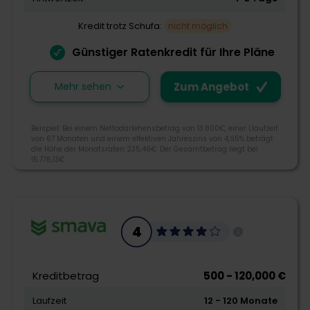
Kredit trotz Schufa:
nicht möglich
Günstiger Ratenkredit für Ihre Pläne
Mehr sehen
Zum Angebot
Beispiel: Bei einem Nettodarlehensbetrag von 13.800€, einer Llaufzeit
von 67 Monaten und einem effektiven Jahreszins von 4,95% beträgt
die Höhe der Monatsraten 235,46€. Der Gesamtbetrag liegt bei
15.776,13€.
3.9
4
Morebanker Bewertung
Kreditbetrag
500 - 120,000 €
Laufzeit
12 - 120 Monate