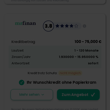
von Kreditsuchenden und Finanzinstituten, um
sind abhängig von Laufzeit und Kreditbetrag.
optimale Finanzierungen für Kreditkunden zu finden.
4.3
info@kreditiweb.com
3.8
Calle de las Barcas, 46022 Valencia, Spanien
Morebanker Bewertung
Kreditbetrag
100 - 75,000 €
Laufzeit
1 - 120 Monate
Kreditangebot
Zinsen/Jahr
1.930000 - 15.950000 %
Flexibilität
Antwortzeit
sofort
Schnelligkeit
Kredit trotz Schufa:
nicht möglich
Ihr Wunschkredit ohne Papierkram
Zum Angebot
Mehr sehen
Zum Angebot
Ofina ist eine Marke des online Vergleichsportals
Beispiel: Bei einem Nettodarlehensbetrag von 10.000€, einer Laufzeit