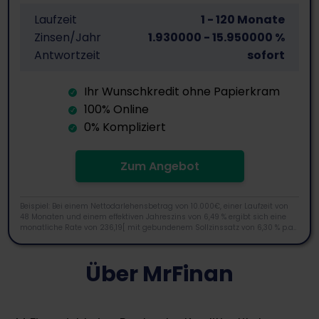
Laufzeit
1 - 120 Monate
Zinsen/Jahr
1.930000 - 15.950000 %
Antwortzeit
sofort
Ihr Wunschkredit ohne Papierkram
100% Online
0% Kompliziert
Zum Angebot
Beispiel: Bei einem Nettodarlehensbetrag von 10.000€, einer Laufzeit von
48 Monaten und einem effektiven Jahreszins von 6,49 % ergibt sich eine
monatliche Rate von 236,19[ mit gebundenem Sollzinssatz von 6,30 % p.a..
Über MrFinan