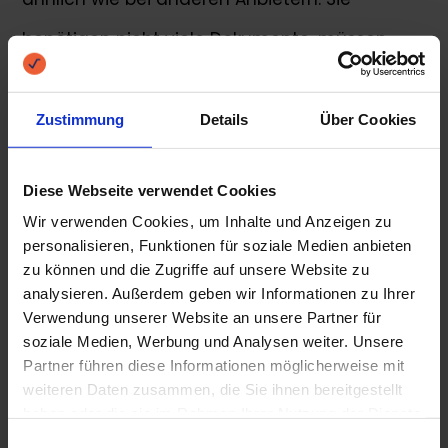
benötigen nicht viele Dokumente, müssen
jedoch einige Informationen über sich
mitteilen. Zu den Dokumenten, die Sie
Zustimmung
Details
Über Cookies
benötigen gehören beispielsweise eine Kopie
Diese Webseite verwendet Cookies
der letzten Gehaltsabrechnung. Außerdem
Wir verwenden Cookies, um Inhalte und Anzeigen zu
müssen Sie Auskunft zu Ihrer Wohnsituation
personalisieren, Funktionen für soziale Medien anbieten
zu können und die Zugriffe auf unsere Website zu
und Ihrem Familienstand geben. Zudem
analysieren. Außerdem geben wir Informationen zu Ihrer
müssen Sie angeben, für was Sie das
Verwendung unserer Website an unsere Partner für
soziale Medien, Werbung und Analysen weiter. Unsere
geliehene Geld verwenden wollen. Wollen Sie
Partner führen diese Informationen möglicherweise mit
weiteren Daten zusammen, die Sie ihnen bereitgestellt
ein Auto kaufen, eine Immobilie renovieren,
haben oder die sie im Rahmen Ihrer Nutzung der Dienste
Kredite umschulden oder den Kredit zur freien
gesammelt haben.
Einwilligungsauswahl