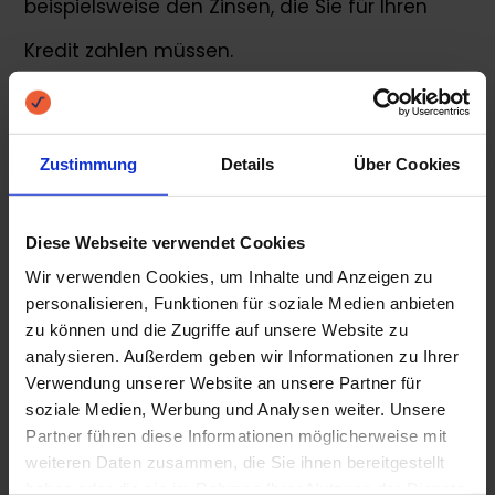
beispielsweise den Zinsen, die Sie für Ihren
Kredit zahlen müssen.
Üblicherweise wird die Bonitätseinstufung als
Score oder Rating angegeben. Dieses Rating
Zustimmung
Details
Über Cookies
bzw. dieser Score ist für die Bank
Diese Webseite verwendet Cookies
ausschlaggebend für die
Wir verwenden Cookies, um Inhalte und Anzeigen zu
Kreditentscheidung. Eine schlechte
personalisieren, Funktionen für soziale Medien anbieten
zu können und die Zugriffe auf unsere Website zu
Bonitätseinstufung aufgrund einer negativen
analysieren. Außerdem geben wir Informationen zu Ihrer
Bonität bzw. einem schlechten Ranking kann -
Verwendung unserer Website an unsere Partner für
soziale Medien, Werbung und Analysen weiter. Unsere
wie bereits kurz erwähnt - dazu führen, dass
Partner führen diese Informationen möglicherweise mit
weiteren Daten zusammen, die Sie ihnen bereitgestellt
Sie nicht den gewünschten Kredit bekommen
haben oder die sie im Rahmen Ihrer Nutzung der Dienste