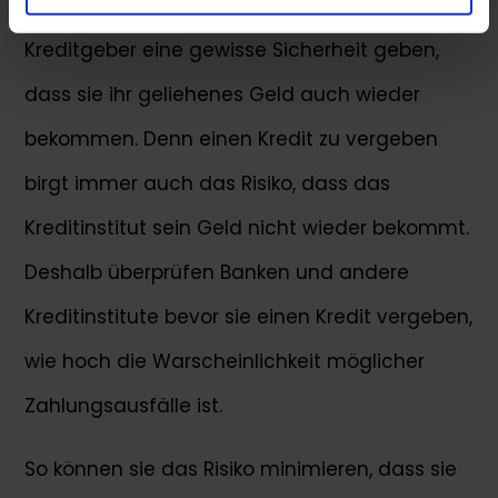
Bonitätseinstufungen sind wichtig, da sie dem
Kreditgeber eine gewisse Sicherheit geben,
dass sie ihr geliehenes Geld auch wieder
bekommen. Denn einen Kredit zu vergeben
birgt immer auch das Risiko, dass das
Kreditinstitut sein Geld nicht wieder bekommt.
Deshalb überprüfen Banken und andere
Kreditinstitute bevor sie einen Kredit vergeben,
wie hoch die Warscheinlichkeit möglicher
Zahlungsausfälle ist.
So können sie das Risiko minimieren, dass sie