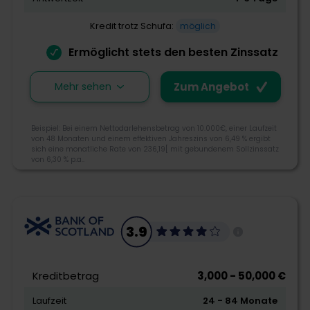
Kredit trotz Schufa:
möglich
Ermöglicht stets den besten Zinssatz
Mehr sehen
Zum Angebot
Beispiel: Bei einem Nettodarlehensbetrag von 10.000€, einer Laufzeit
von 48 Monaten und einem effektiven Jahreszins von 6,49 % ergibt
sich eine monatliche Rate von 236,19[ mit gebundenem Sollzinssatz
von 6,30 % p.a..
3.9
3.9
Morebanker Bewertung
Kreditbetrag
3,000 - 50,000 €
Laufzeit
24 - 84 Monate