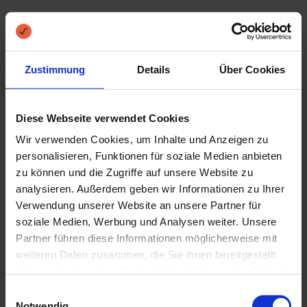
einen bestimmten Anbieter entscheiden,
verschiedene Kreditarten und Kreditanbieter
Zustimmung
Details
Über Cookies
vergleichen. Hier auf MoreBanker können Sie
mehr über Kreditvergleich und günstige
Diese Webseite verwendet Cookies
Kredite lesen.
Wir verwenden Cookies, um Inhalte und Anzeigen zu
personalisieren, Funktionen für soziale Medien anbieten
MoreBanker.de
ist eine Seite, auf der Sie
zu können und die Zugriffe auf unsere Website zu
analysieren. Außerdem geben wir Informationen zu Ihrer
verschiedene Kredite und Kreditanbieter
Verwendung unserer Website an unsere Partner für
vergleichen können, um auf eine einfache
soziale Medien, Werbung und Analysen weiter. Unsere
Partner führen diese Informationen möglicherweise mit
Weise den günstigsten Kredit und den
weiteren Daten zusammen, die Sie ihnen bereitgestellt
haben oder die sie im Rahmen Ihrer Nutzung der Dienste
Kreditanbieter zu finden, der am besten zu
gesammelt haben.
Einwilligungsauswahl
Ihnen und Ihren Bedürfnissen passt. Mit dem
Notwendig