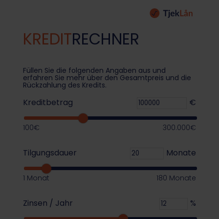
Giromatch wurde 2014 in Frankfurt am Main
gegründet und begann mit dem Slogan Gemeinsam
besser Banking den Aufbau einer Kreditplattform.
KREDIT
RECHNER
Giromatch ist nicht nur Kreditvermittler, sondern zeigt
Ihnen auch aktuelle Angebote, exklusive Tipps und
neue Produkte aus dem Fintech-Bereich.
Füllen Sie die folgenden Angaben aus und
erfahren Sie mehr über den Gesamtpreis und die
Rückzahlung des Kredits.
069 975 3535 00
info@giromatch.com
Kreditbetrag
€
Ludwigstraße 33, 60327 Frankfurt a. M.
100€
300.000€
Tilgungsdauer
Monate
1 Monat
180 Monate
Zinsen / Jahr
%