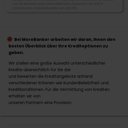
von 48 Monaten und einem effektivem Jahreszins von 6,49 %
Finanzdienstleistungsunternehmen das 2005
entsteht eine monatliche Rate von 236,19€.
gegründet wurde. Ferratum hat sich auf die Vergabe
von Kleinkrediten mit Kreditbeträgen zwischen 50€
und 3.000€ spezialisiert.
3.8
0800 724235222
Bei MoreBanker arbeiten wir daran, Ihnen den
frage@ferratumbank.de
besten Überblick über Ihre Kreditoptionen zu
Morebanker Bewertung
geben.
Business Centre 120, The Strand, Gzira, Malta
Wir stellen eine große Auswahl unterschiedlicher
Kredite übersichtlich für Sie dar
Kreditangebot
und bewerten die Kreditangebote anhand
Flexibilität
verschiedener Kriterien wie KundenBeliebtheit und
Kreditkonditionen. Für die Vermittlung von Krediten
Schnelligkeit
erhalten wir von
unseren Partnern eine Provision.
Zum Angebot