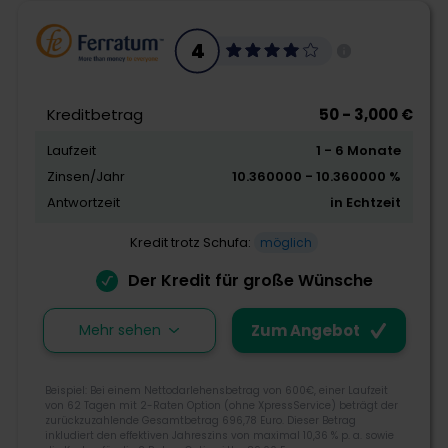
optimale Finanzierungen für Kreditkunden zu finden.
3.9
4
info@kreditiweb.com
Calle de las Barcas, 46022 Valencia, Spanien
Morebanker Bewertung
Kreditbetrag
50 - 3,000 €
Laufzeit
1 - 6 Monate
Kreditangebot
Zinsen/Jahr
10.360000 - 10.360000 %
Flexibilität
Antwortzeit
in Echtzeit
Schnelligkeit
Kredit trotz Schufa:
möglich
Der Kredit für große Wünsche
Zum Angebot
Mehr sehen
Zum Angebot
Die Deutsche Bank wurde bereits 1870 gegründet und
Beispiel: Bei einem Nettodarlehensbetrag von 600€, einer Laufzeit
von 62 Tagen mit 2-Raten Option (ohne XpressService) beträgt der
gehört zu den führenden Banken in Deutschland mit
zurückzuzahlende Gesamtbetrag 696,78 Euro. Dieser Betrag
globalem Netzwerk, fest in Europa verwurzelt. Bei der
inkludiert den effektiven Jahreszins von maximal 10,36 % p. a. sowie