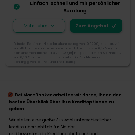
Einfach, schnell und mit persönlicher
Zum Angebot
Beratung
Mehr sehen
Zum Angebot
Creditcom ist ein deutscher Kreditvermittler mit Sitz
in Berlin. Besonders wichtig sind für Credicom
Beispiel: Bei einem Nettodarlehensbetrag von 10.000€, einer Laufzeit
realistische Konditionen und Rahmenbedingungen,
von 48 Monaten und einem effektiven Jahreszins von 6,49 % ergibt
sich eine monatliche Rate von 236,19[ mit gebundenem Sollzinssatz
die wirklich zu Ihnen passen. Sie erhalten bei
von 6,30 % p.a.. Bonität vorausgesetzt. Die Konditionen sind
Credicom Sofortkredite, Kredite ohne Schufa oder
abhängig von Laufzeit und Kreditbetrag.
Immobilienkredite.
4
030 60985721
info@credicom.de
Bei MoreBanker arbeiten wir daran, Ihnen den
credicom GmbH Postfach 31 04 21, 10623 Berlin
besten Überblick über Ihre Kreditoptionen zu
Morebanker Bewertung
geben.
Wir stellen eine große Auswahl unterschiedlicher
Kredite übersichtlich für Sie dar
Kreditangebot
und bewerten die Kreditangebote anhand