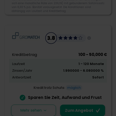
1695 besteht, ist sie heute auf digitale Bankgeschäfte
sich eine monatliche Rate von 236,19[ mit gebundenem Sollzinssatz
spezialisiert. Neben attraktiven Kreditkonditionen
von 6,30 % p.a.. Bonität vorausgesetzt. Die Konditionen sind
abhängig von Laufzeit und Kreditbetrag.
steht die Bank of Scotland auch für Zuverlässigkeit,
Transparenz und Seriosität.
4
030 2804280
kundenservice@bankofscotland.de
3.8
Karl-Liebknecht-Str. 5, 10178 Berlin
Morebanker Bewertung
Kreditbetrag
100 - 50,000 €
Laufzeit
1 - 120 Monate
Kreditangebot
Zinsen/Jahr
1.990000 - 6.080000 %
Flexibilität
Antwortzeit
Sofort
Schnelligkeit
Kredit trotz Schufa:
möglich
Sparen Sie Zeit, Aufwand und Frust
Zum Angebot
Mehr sehen
Zum Angebot