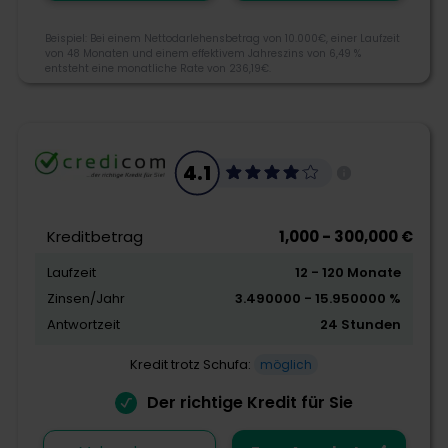
Smava wurde 2007 als erster Kreditmarktplatz in
Beispiel: Bei einem Nettodarlehensbetrag von 10.000€, einer Laufzeit
von 48 Monaten und einem effektivem Jahreszins von 6,49 %
Deutschland gegründet. Heute vergleicht Smava
entsteht eine monatliche Rate von 236,19€.
Kredite von mehr als 20 Banken und
Kreditvergabepartnern. Bei Smava können Sie u.a.
Ratenkredite, Modernisierungskredite, Ballon-
3.8
Finanzierungen, Minikredite sowie Expresskredite und
Beamtenkredite beantragen.
4.1
Morebanker Bewertung
0800 000 98 00
Kreditbetrag
1,000 - 300,000 €
info@smava.de
Laufzeit
12 - 120 Monate
Palisadenstraße 90, 10243 Berlin
Kreditangebot
Zinsen/Jahr
3.490000 - 15.950000 %
Flexibilität
Antwortzeit
24 Stunden
Schnelligkeit
Kredit trotz Schufa:
möglich
Der richtige Kredit für Sie
Zum Angebot