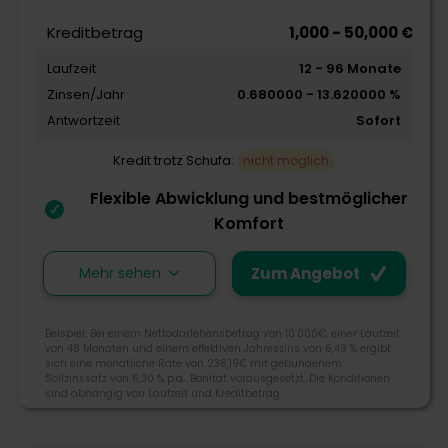
Straße Barcas 46002, Valencia, Spanien
Morebanker Bewertung
Kreditbetrag
1,000 - 50,000 €
Laufzeit
12 - 96 Monate
Kreditangebot
Zinsen/Jahr
0.680000 - 13.620000 %
Flexibilität
Antwortzeit
Sofort
Schnelligkeit
Kredit trotz Schufa:
nicht möglich
Flexible Abwicklung und bestmöglicher
Zum Angebot
Komfort
Mehr sehen
Zum Angebot
Kredititweb ist eine Online-Platform für
Finanzangebote mit Sitz in Spanien. Spezialisiert hat
Beispiel: Bei einem Nettodarlehensbetrag von 10.000€, einer Laufzeit
sich Kreditiweb auf die Zusammenstellung von
von 48 Monaten und einem effektiven Jahreszins von 6,49 % ergibt
sich eine monatliche Rate von 236,19€ mit gebundenem
Finanzangeboten sowie auf das Zusammenbringen
Sollzinssatz von 6,30 % p.a.. Bonität vorausgesetzt. Die Konditionen
von Kreditsuchenden und Finanzinstituten, um
sind abhängig von Laufzeit und Kreditbetrag.
optimale Finanzierungen für Kreditkunden zu finden.