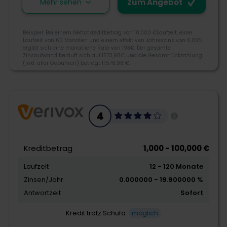
Mehr sehen
Zum Angebot
Giromatch wurde 2014 in Frankfurt am Main
Beispiel: Bei einem Nettotkreditbetrag von 10.000 €Laufzeit, einer
Laufzeit von 60 Monaten und einem effektiven Jahreszins von 6,09%
gegründet und begann mit dem Slogan Gemeinsam
ergibt sich eine monatliche Rate von 193€. Der gesamte
besser Banking den Aufbau einer Kreditplattform.
Zinsaufwand beläuft sich auf 1573,98€ und die Gesamtrückzahlung
(inkl. aller Gebühren) beträgt 11.576,98 €.
Giromatch ist nicht nur Kreditvermittler, sondern zeigt
Ihnen auch aktuelle Angebote, exklusive Tipps und
neue Produkte aus dem Fintech-Bereich.
4.1
069 975 3535 00
4
info@giromatch.com
Morebanker Bewertung
Ludwigstraße 33, 60327 Frankfurt a. M.
Kreditbetrag
1,000 - 100,000 €
Laufzeit
12 - 120 Monate
Kreditangebot
Zinsen/Jahr
0.000000 - 19.900000 %
Flexibilität
Antwortzeit
Sofort
Schnelligkeit
Kredit trotz Schufa:
möglich