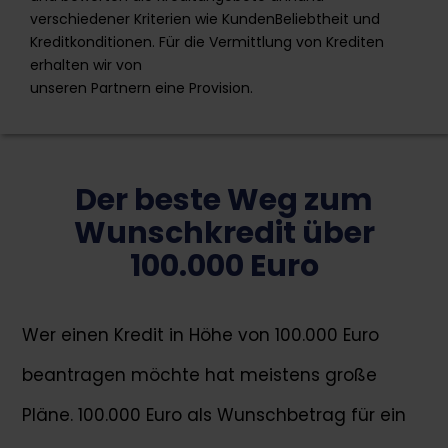
Flexibilität
verschiedener Kriterien wie KundenBeliebtheit und
Kreditkonditionen. Für die Vermittlung von Krediten
Schnelligkeit
erhalten wir von
unseren Partnern eine Provision.
Zum Angebot
Der beste Weg zum
Verivox ist ein Vergleichsportal, welches bereits seit
Wunschkredit über
1998 aktiv ist. Im Bereich der Kreditvergleiche arbeitet
Verivox mit einer Reihe von Banken und Kreditgebern
100.000 Euro
zusammen wie beispielsweise der DKB, der Postbank
oder der Targo Bank. Bei Verivox finden Sie u.a.
Autokredite, Online-Kredite, Immobilienkredite oder
Umschuldungskredite.
Wer einen Kredit in Höhe von 100.000 Euro
beantragen möchte hat meistens große
06221 7961 72 16
ratenkredit@verivox.de
Pläne. 100.000 Euro als Wunschbetrag für ein
Max-Jarecki-Straße 21, 69115 Heidelberg