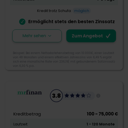
Kredit trotz Schufa:
möglich
Ermöglicht stets den besten Zinssatz
Mehr sehen
Zum Angebot
Beispiel: Bei einem Nettodarlehensbetrag von 10.000€, einer Laufzeit
von 48 Monaten und einem effektiven Jahreszins von 6,49 % ergibt
sich eine monatliche Rate von 236,19[ mit gebundenem Sollzinssatz
von 6,30 % p.a..
3.9
3.8
Morebanker Bewertung
Kreditbetrag
100 - 75,000 €
Laufzeit
1 - 120 Monate