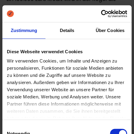
Ratenkredit angeboten. Das bedeutet, dass
Sie eine monatliche Rate und einen gewissen
Zustimmung
Details
Über Cookies
Zinssatz über eine gewisse Kreditlaufzeit
zahlen. Zinsen, Rate und Laufzeit machen
Diese Webseite verwendet Cookies
Kredit-Kunden mit Ihrem Kreditgeber im Zuge
Wir verwenden Cookies, um Inhalte und Anzeigen zu
personalisieren, Funktionen für soziale Medien anbieten
der Kreditvergabe aus und halten diese im
zu können und die Zugriffe auf unsere Website zu
Kreditvertrag schriftlich fest.
analysieren. Außerdem geben wir Informationen zu Ihrer
Verwendung unserer Website an unsere Partner für
soziale Medien, Werbung und Analysen weiter. Unsere
Welche Anforderungen muss
Partner führen diese Informationen möglicherweise mit
ich für einen 100.000 Euro Kredit
weiteren Daten zusammen, die Sie ihnen bereitgestellt
erfüllen?
haben oder die sie im Rahmen Ihrer Nutzung der Dienste
gesammelt haben.
Einwilligungsauswahl
Da es sich bei einem Kredit über 1000.000 Euro
Notwendig