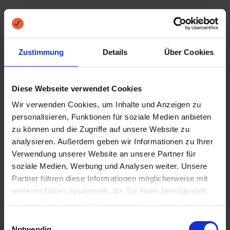
Kreditlaufzeit, Zinsen, Kreditbetrag, Kreditart
und Rate werden immer individuell im
Zustimmung
Details
Über Cookies
Kreditvertrag vereinbart. Vor allem
Kreditlaufzeit und monatliche Rate müssen
Diese Webseite verwendet Cookies
eng mit der finanziellen Situation von Ihnen
Wir verwenden Cookies, um Inhalte und Anzeigen zu
personalisieren, Funktionen für soziale Medien anbieten
als Kreditnehmer abgestimmt sein, damit Sie
zu können und die Zugriffe auf unsere Website zu
bei der Rückzahlung des Kredits nicht in
analysieren. Außerdem geben wir Informationen zu Ihrer
Verwendung unserer Website an unsere Partner für
Schwierigkeiten kommen.
soziale Medien, Werbung und Analysen weiter. Unsere
Partner führen diese Informationen möglicherweise mit
Kreditlaufzeit berechnen
weiteren Daten zusammen, die Sie ihnen bereitgestellt
haben oder die sie im Rahmen Ihrer Nutzung der Dienste
Die Kreditlaufzeit lässt sich ganz einfach mit
gesammelt haben.
Einwilligungsauswahl
Notwendig