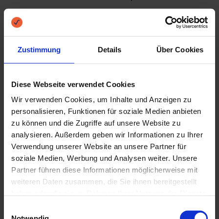
auch in einem zeitnahen Zeitraum zurück
zahlen kann.
Zustimmung
Details
Über Cookies
Auswirkungen von Geld verleihen auf Ihre
Steuern
Diese Webseite verwendet Cookies
Wir verwenden Cookies, um Inhalte und Anzeigen zu
Sie sollten sich auch darüber erkundigen, ob
personalisieren, Funktionen für soziale Medien anbieten
zu können und die Zugriffe auf unsere Website zu
das Verleihen eines größeren Geldbetrags
analysieren. Außerdem geben wir Informationen zu Ihrer
Verwendung unserer Website an unsere Partner für
Auswirkungen auf Ihre Steuern hat. Denn in
soziale Medien, Werbung und Analysen weiter. Unsere
Deutschland gelten Zinseinkünfte als
Partner führen diese Informationen möglicherweise mit
weiteren Daten zusammen, die Sie ihnen bereitgestellt
Einkünfte und müssen folglich dem Finanzamt
haben oder die sie im Rahmen Ihrer Nutzung der Dienste
gesammelt haben.
gemeldet werden.
Einwilligungsauswahl
Notwendig